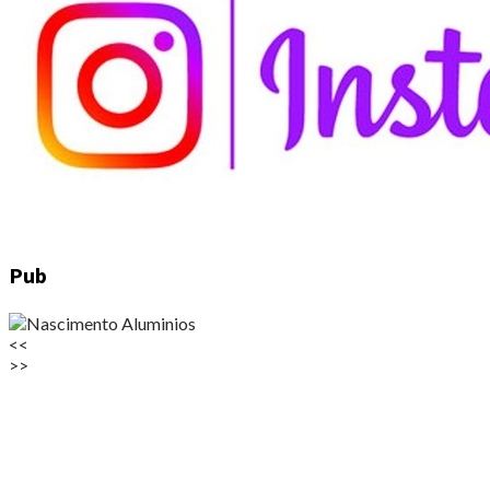
Pub
<<
>>