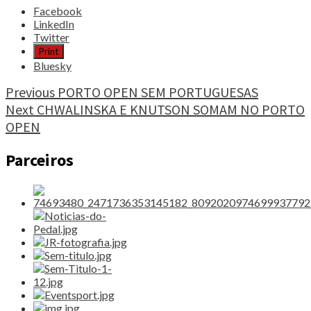
Share
Facebook
the
LinkedIn
post
Twitter
"VÍTOR
Print
PASCOAL
Bluesky
É
TETRACAMPEÃO
Continue
Previous
PORTO OPEN SEM PORTUGUESAS
NACIONAL"
Next
CHWALINSKA E KNUTSON SOMAM NO PORTO
Reading
OPEN
Parceiros