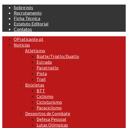
Skip
Sobre nós
to
Recrutamento
content
Ficha Técnica
Estatuto Editorial
Contatos
Primary
OPraticante.pt
Menu
Noticias
Atletismo
Biatle/Triatlo/Duatlo
Estrada
Paratriatlo
Pista
Trail
Bicicletas
BTT
Ciclismo
Cicloturismo
Paraciclismo
Desportos de Combate
Defesa Pessoal
Lutas Olímpicas