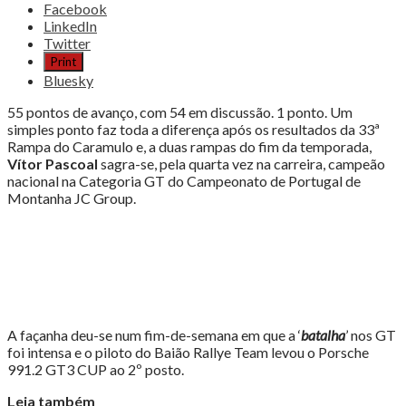
Share
Facebook
the
LinkedIn
post
Twitter
"VÍTOR
Print
PASCOAL
Bluesky
É
TETRACAMPEÃO
55 pontos de avanço, com 54 em discussão. 1 ponto. Um
NACIONAL"
simples ponto faz toda a diferença após os resultados da 33ª
Rampa do Caramulo e, a duas rampas do fim da temporada,
Vítor Pascoal
sagra-se, pela quarta vez na carreira, campeão
nacional na Categoria GT do Campeonato de Portugal de
Montanha JC Group.
A façanha deu-se num fim-de-semana em que a ‘
batalha
’ nos GT
foi intensa e o piloto do Baião Rallye Team levou o Porsche
991.2 GT3 CUP ao 2º posto.
Leia também