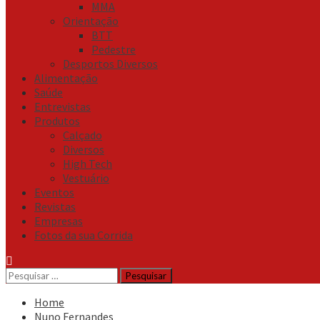
MMA
Orientação
BTT
Pedestre
Desportos Diversos
Alimentação
Saúde
Entrevistas
Produtos
Calçado
Diversos
High Tech
Vestuário
Eventos
Revistas
Empresas
Fotos da sua Corrida
Pesquisar
por:
Home
Nuno Fernandes