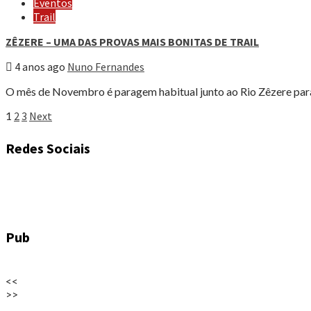
Eventos
Trail
ZÊZERE – UMA DAS PROVAS MAIS BONITAS DE TRAIL
4 anos ago
Nuno Fernandes
O mês de Novembro é paragem habitual junto ao Rio Zêzere para 
Paginação
1
2
3
Next
dos
Redes Sociais
conteúdos
Pub
<<
>>