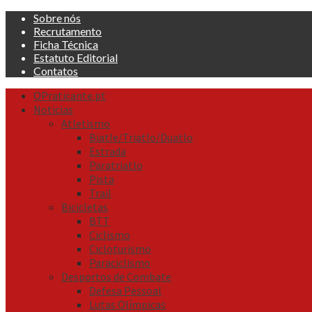
Skip
Sobre nós
to
Recrutamento
content
Ficha Técnica
Estatuto Editorial
Contatos
Primary
OPraticante.pt
Menu
Noticias
Atletismo
Biatle/Triatlo/Duatlo
Estrada
Paratriatlo
Pista
Trail
Bicicletas
BTT
Ciclismo
Cicloturismo
Paraciclismo
Desportos de Combate
Defesa Pessoal
Lutas Olímpicas