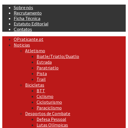
Skip
Sobre nós
to
Recrutamento
content
Ficha Técnica
Estatuto Editorial
Contatos
Primary
OPraticante.pt
Menu
Noticias
Atletismo
Biatle/Triatlo/Duatlo
Estrada
Paratriatlo
Pista
Trail
Bicicletas
BTT
Ciclismo
Cicloturismo
Paraciclismo
Desportos de Combate
Defesa Pessoal
Lutas Olímpicas