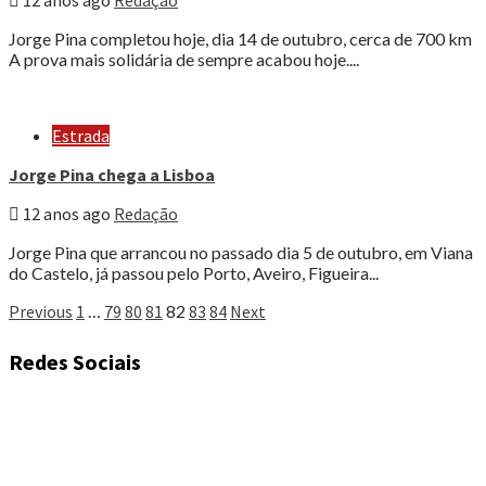
12 anos ago
Redação
Jorge Pina completou hoje, dia 14 de outubro, cerca de 700 km
A prova mais solidária de sempre acabou hoje....
Estrada
Jorge Pina chega a Lisboa
12 anos ago
Redação
Jorge Pina que arrancou no passado dia 5 de outubro, em Viana
do Castelo, já passou pelo Porto, Aveiro, Figueira...
Paginação
Previous
1
…
79
80
81
82
83
84
Next
dos
Redes Sociais
conteúdos