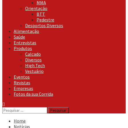
MMA
Orientação
BTT
Pedestre
Desportos Diversos
Alimentação
Saúde
Entrevistas
Produtos
Calçado
Diversos
High Tech
Vestuário
Eventos
Revistas
Empresas
Fotos da sua Corrida
Pesquisar
por:
Home
Notícias