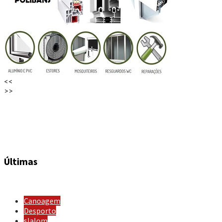
<<
>>
Últimas
Canoagem
Desporto
slalom