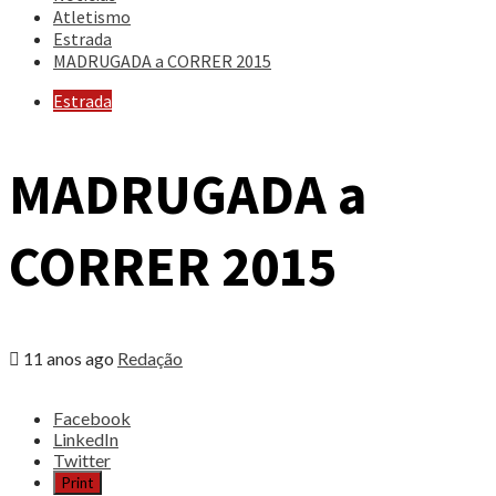
Atletismo
Estrada
MADRUGADA a CORRER 2015
Estrada
MADRUGADA a
CORRER 2015
11 anos ago
Redação
Share
Facebook
the
LinkedIn
post
Twitter
"MADRUGADA
Print