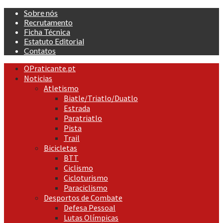
Skip
Sobre nós
to
Recrutamento
content
Ficha Técnica
Estatuto Editorial
Contatos
Primary
OPraticante.pt
Menu
Noticias
Atletismo
Biatle/Triatlo/Duatlo
Estrada
Paratriatlo
Pista
Trail
Bicicletas
BTT
Ciclismo
Cicloturismo
Paraciclismo
Desportos de Combate
Defesa Pessoal
Lutas Olímpicas