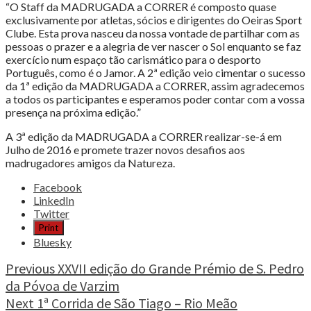
“O Staff da MADRUGADA a CORRER é composto quase
exclusivamente por atletas, sócios e dirigentes do Oeiras Sport
Clube. Esta prova nasceu da nossa vontade de partilhar com as
pessoas o prazer e a alegria de ver nascer o Sol enquanto se faz
exercício num espaço tão carismático para o desporto
Português, como é o Jamor. A 2ª edição veio cimentar o sucesso
da 1ª edição da MADRUGADA a CORRER, assim agradecemos
a todos os participantes e esperamos poder contar com a vossa
presença na próxima edição.”
A 3ª edição da MADRUGADA a CORRER realizar-se-á em
Julho de 2016 e promete trazer novos desafios aos
madrugadores amigos da Natureza.
Share
Facebook
the
LinkedIn
post
Twitter
"MADRUGADA
Print
a
Bluesky
CORRER
2015"
Continue
Previous
XXVII edição do Grande Prémio de S. Pedro
da Póvoa de Varzim
Reading
Next
1ª Corrida de São Tiago – Rio Meão