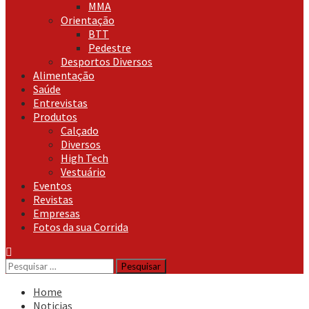
MMA
Orientação
BTT
Pedestre
Desportos Diversos
Alimentação
Saúde
Entrevistas
Produtos
Calçado
Diversos
High Tech
Vestuário
Eventos
Revistas
Empresas
Fotos da sua Corrida
Pesquisar
por:
Home
Noticias