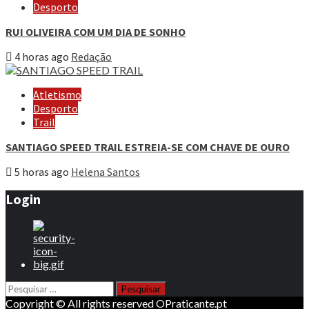
Desporto
RUI OLIVEIRA COM UM DIA DE SONHO
4 horas ago
Redação
Atletismo
Desporto
Trail
SANTIAGO SPEED TRAIL ESTREIA-SE COM CHAVE DE OURO
5 horas ago
Helena Santos
Login
Pesquisar
por:
Copyright © All rights reserved OPraticante.pt