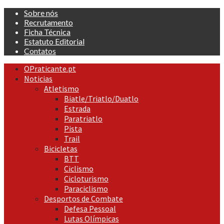
Skip
Sobre nós
to
Recrutamento
content
Ficha Técnica
Estatuto Editorial
Contatos
Primary
OPraticante.pt
Menu
Noticias
Atletismo
Biatle/Triatlo/Duatlo
Estrada
Paratriatlo
Pista
Trail
Bicicletas
BTT
Ciclismo
Cicloturismo
Paraciclismo
Desportos de Combate
Defesa Pessoal
Lutas Olímpicas