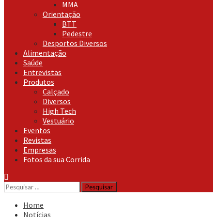
MMA
Orientação
BTT
Pedestre
Desportos Diversos
Alimentação
Saúde
Entrevistas
Produtos
Calçado
Diversos
High Tech
Vestuário
Eventos
Revistas
Empresas
Fotos da sua Corrida
Pesquisar
por:
Home
Notícias