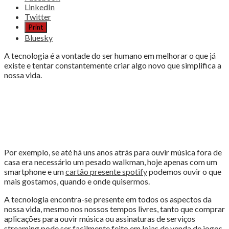
the
LinkedIn
post
Twitter
"A
Print
TECNOLOGIA
Bluesky
QUE
POTENCIA
A tecnologia é a vontade do ser humano em melhorar o que já
O
existe e tentar constantemente criar algo novo que simplifica a
SEU
nossa vida.
EXERCÍCIO
FÍSICO"
Por exemplo, se até há uns anos atrás para ouvir música fora de
casa era necessário um pesado walkman, hoje apenas com um
smartphone e um
cartão presente spotify
podemos ouvir o que
mais gostamos, quando e onde quisermos.
A tecnologia encontra-se presente em todos os aspectos da
nossa vida, mesmo nos nossos tempos livres, tanto que comprar
aplicações para ouvir música ou assinaturas de serviços
streaming pode ser facilmente feito em lojas de venda de jogos