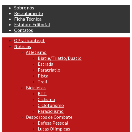
Skip
Sobre nós
to
Recrutamento
content
Ficha Técnica
Estatuto Editorial
Contatos
Primary
OPraticante.pt
Menu
Noticias
Atletismo
Biatle/Triatlo/Duatlo
Estrada
Paratriatlo
Pista
Trail
Bicicletas
BTT
Ciclismo
Cicloturismo
Paraciclismo
Desportos de Combate
Defesa Pessoal
Lutas Olímpicas