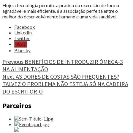
Hoje a tecnologia permite a prática do exercício de forma
agradável e mais eficiente, é a associação perfeita entre o
melhor do desenvolvimento humano e uma vida saudável.
Share
Facebook
the
LinkedIn
post
Twitter
"A
Print
TECNOLOGIA
Bluesky
QUE
POTENCIA
Continue
Previous
BENEFÍCIOS DE INTRODUZIR ÓMEGA-3
O
NA ALIMENTAÇÃO
Reading
SEU
Next
AS DORES DE COSTAS SÃO FREQUENTES?
EXERCÍCIO
FÍSICO"
TALVEZ O PROBLEMA NÃO ESTEJA SÓ NA CADEIRA
DO ESCRITÓRIO
Parceiros