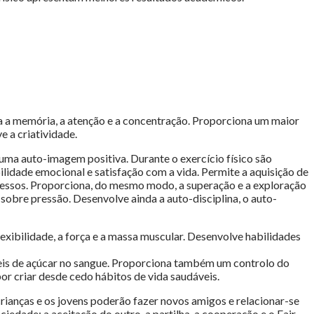
a a memória, a atenção e a concentração. Proporciona um maior
 a criatividade.
ma auto-imagem positiva. Durante o exercício físico são
idade emocional e satisfação com a vida. Permite a aquisição de
ucessos. Proporciona, do mesmo modo, a superação e a exploração
sobre pressão. Desenvolve ainda a auto-disciplina, o auto-
xibilidade, a força e a massa muscular. Desenvolve habilidades
íveis de açúcar no sangue. Proporciona também um controlo do
or criar desde cedo hábitos de vida saudáveis.
crianças e os jovens poderão fazer novos amigos e relacionar-se
iedade: a aceitação do outro, a partilha, a cooperação e o Fair-