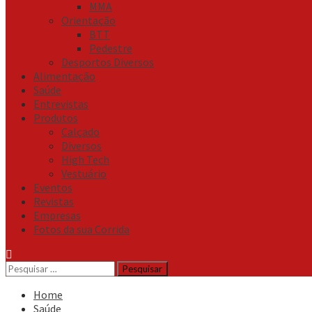
MMA
Orientação
BTT
Pedestre
Desportos Diversos
Alimentação
Saúde
Entrevistas
Produtos
Calçado
Diversos
High Tech
Vestuário
Eventos
Revistas
Empresas
Fotos da sua Corrida
Pesquisar
por:
Home
Saúde