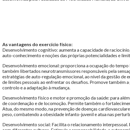
As vantagens do exercício físico:
Desenvolvimento cognitivo: aumenta a capacidade de raciocínio,
auto-conhecimento e noções das próprias potencialidades e limit
Desenvolvimento emocional: proporciona a ocupação do tempo liv
também libertados neurotransmissores responsáveis pela sensaçã
estratégias de auto-regulação emocional, ao nível da gestão de
de limites pessoais ao enfrentar os desafios. Promove também a 
controlo e a adaptação à mudança.
Desenvolvimento físico e motor e promoção da saúde: para além d
de coordenação e de locomoção. Permite também o fortaleciment
Atua, do mesmo modo, na prevenção de doenças cardiovasculares, 
peso, combatendo a obesidade infanto-juvenil e atua nas perturb
Desenvolvimento social: Facilita o relacionamento interpessoal.
com diferentes culturas. Estimula a responsabilidade, a autonomia