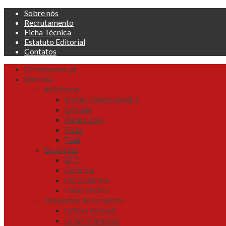
Skip
Sobre nós
to
Recrutamento
content
Ficha Técnica
Estatuto Editorial
Contatos
Primary
OPraticante.pt
Menu
Noticias
Atletismo
Biatle/Triatlo/Duatlo
Estrada
Paratriatlo
Pista
Trail
Bicicletas
BTT
Ciclismo
Cicloturismo
Paraciclismo
Desportos de Combate
Defesa Pessoal
Lutas Olímpicas