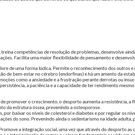
 treina competências de resolução de problemas, desenvolve aind
ações. Facilita uma maior flexibilidade de pensamento e desenvolve
re de uma forma lúdica. Permite o reconhecimento dos outros e u
o de bem-estar no cérebro (endorfinas) e há um amento da estabil
 emoções como a ansiedade e a frustração perante derrotas ou ins
persistência, a paciência e a capacidade de ter rendimento mesmo 
e promover o crescimento, o desporto aumenta a resistência, a fle
o da estrutura óssea, prevenindo a osteoporose.
por baixar os níveis de colesterol e diabetes e por regular os n
ações do sono. Prevenindo ainda o sedentarismo na idade adulta, p
 Promove a integração social, uma vez que através do desporto as 
 e a interiorização de regras e valores fundamentais na vida em soc