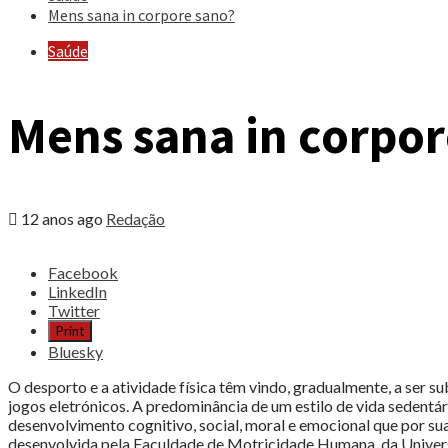
Mens sana in corpore sano?
Saúde
Mens sana in corpor
12 anos ago
Redação
Share
Facebook
the
LinkedIn
post
Twitter
"Mens
Print
sana
Bluesky
in
corpore
O desporto e a atividade física têm vindo, gradualmente, a ser s
sano?"
jogos eletrónicos. A predominância de um estilo de vida sedent
desenvolvimento cognitivo, social, moral e emocional que por s
desenvolvida pela Faculdade de Motricidade Humana, da Univers