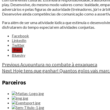
play. Desenvolve, do mesmo modo valores como: lealdade, empatia
adversários e pelas figuras de autoridade (treinadores, júri e árbit
Desenvolve ainda competências de comunicação como a assertiv
Para além de ser uma atividade lúdica que estimula o desenvolvi
disfrutarem do tempo especial em atividades conjuntas.
Share
Facebook
the
LinkedIn
post
Twitter
"Mens
Print
sana
Bluesky
in
corpore
Continue
Previous
Acupuntura no combate à enxaqueca
sano?"
Next
Hoje tens que ganhar! Quantos golos vais marc
Reading
Parceiros