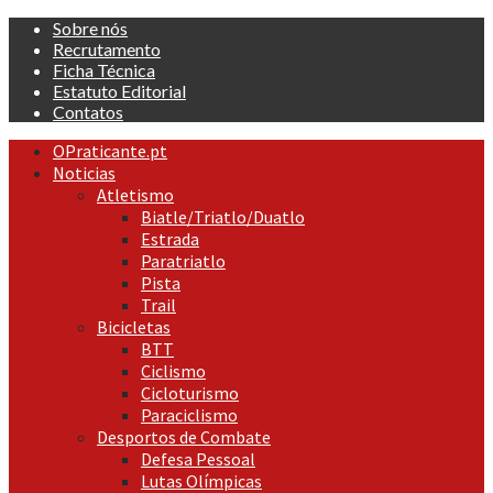
Skip
Sobre nós
to
Recrutamento
content
Ficha Técnica
Estatuto Editorial
Contatos
Primary
OPraticante.pt
Menu
Noticias
Atletismo
Biatle/Triatlo/Duatlo
Estrada
Paratriatlo
Pista
Trail
Bicicletas
BTT
Ciclismo
Cicloturismo
Paraciclismo
Desportos de Combate
Defesa Pessoal
Lutas Olímpicas