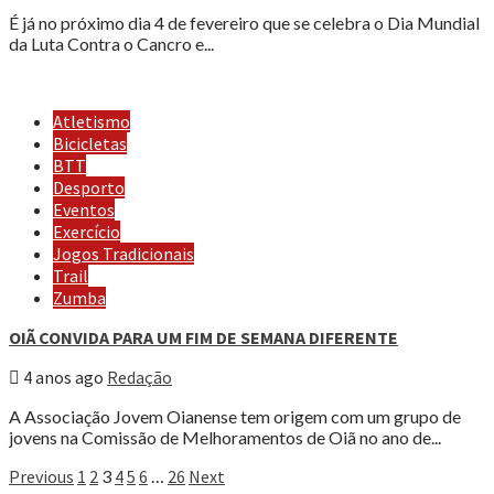
É já no próximo dia 4 de fevereiro que se celebra o Dia Mundial
da Luta Contra o Cancro e...
Atletismo
Bicicletas
BTT
Desporto
Eventos
Exercício
Jogos Tradicionais
Trail
Zumba
OIÃ CONVIDA PARA UM FIM DE SEMANA DIFERENTE
4 anos ago
Redação
A Associação Jovem Oianense tem origem com um grupo de
jovens na Comissão de Melhoramentos de Oiã no ano de...
Paginação
Previous
1
2
3
4
5
6
…
26
Next