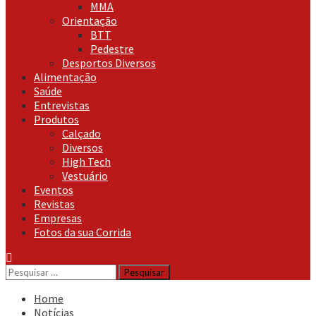
MMA
Orientação
BTT
Pedestre
Desportos Diversos
Alimentação
Saúde
Entrevistas
Produtos
Calçado
Diversos
High Tech
Vestuário
Eventos
Revistas
Empresas
Fotos da sua Corrida
Pesquisar
por:
Home
Notícias